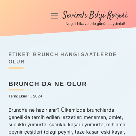
Sevimli Bilgi Köşesi
menüyü
aç
Neşeli hikayelerle gününü aydınlat!
Anasayfa
Gizlilik Politikası
ETIKET:
BRUNCH HANGI SAATLERDE
Yasal Uyarı
OLUR
Hakkımızda
BRUNCH DA NE OLUR
Tarih: Ekim 11, 2024
Brunch’a ne hazırlanır? Ülkemizde brunchlarda
genellikle tercih edilen lezzetler: menemen, omlet,
sucuklu yumurta, sucuklu kaşarlı yumurta, mıhlama,
peynir çeşitleri (çizgi peynir, taze kaşar, eski kaşar,