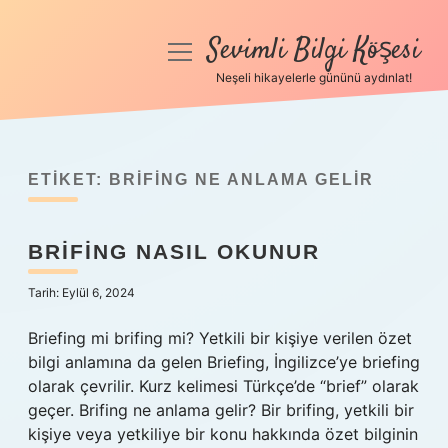
Sevimli Bilgi Köşesi
menüyü
aç
Neşeli hikayelerle gününü aydınlat!
Anasayfa
Gizlilik Politikası
ETIKET:
BRIFING NE ANLAMA GELIR
Yasal Uyarı
BRIFING NASIL OKUNUR
Hakkımızda
Tarih: Eylül 6, 2024
Briefing mi brifing mi? Yetkili bir kişiye verilen özet
bilgi anlamına da gelen Briefing, İngilizce’ye briefing
olarak çevrilir. Kurz kelimesi Türkçe’de “brief” olarak
geçer. Brifing ne anlama gelir? Bir brifing, yetkili bir
kişiye veya yetkiliye bir konu hakkında özet bilginin