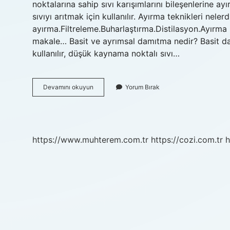
noktalarına sahip sıvı karışımlarını bileşenlerine a
sıvıyı arıtmak için kullanılır. Ayırma teknikleri nel
ayırma.Filtreleme.Buharlaştırma.Distilasyon.Ayırma 
makale… Basit ve ayrımsal damıtma nedir? Basit dam
kullanılır, düşük kaynama noktalı sıvı…
Kaynama
Devamını okuyun
Yorum Bırak
Sıcaklıkları
Farkı
Ile
Ayırma
Nedir
https://www.muhterem.com.tr
https://cozi.com.tr
h