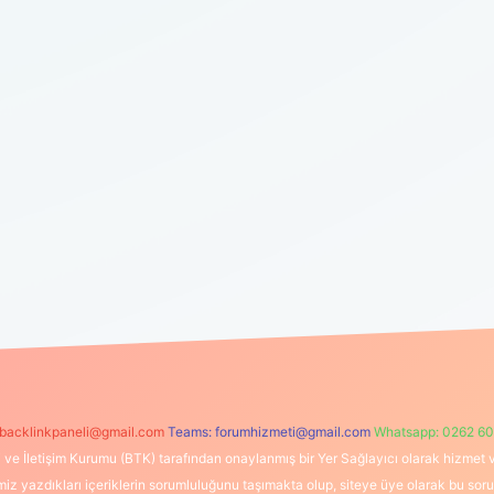
backlinkpaneli@gmail.com
Teams:
forumhizmeti@gmail.com
Whatsapp: 0262 60
i ve İletişim Kurumu (BTK) tarafından onaylanmış bir Yer Sağlayıcı olarak hizmet v
azdıkları içeriklerin sorumluluğunu taşımakta olup, siteye üye olarak bu sorumlul