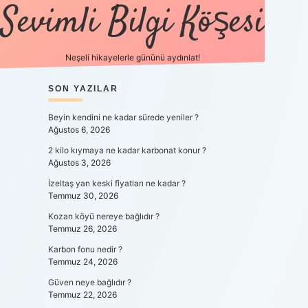
Sevimli Bilgi Köşesi
Neşeli hikayelerle gününü aydınlat!
SIDEBAR
SON YAZILAR
https://gra
Beyin kendini ne kadar sürede yeniler ?
Ağustos 6, 2026
2 kilo kıymaya ne kadar karbonat konur ?
Ağustos 3, 2026
İzeltaş yan keski fiyatları ne kadar ?
Temmuz 30, 2026
Kozan köyü nereye bağlıdır ?
Temmuz 26, 2026
Karbon fonu nedir ?
Temmuz 24, 2026
Güven neye bağlıdır ?
Temmuz 22, 2026