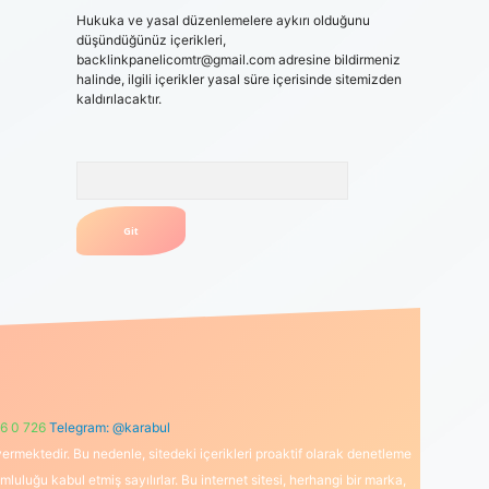
Hukuka ve yasal düzenlemelere aykırı olduğunu
düşündüğünüz içerikleri,
backlinkpanelicomtr@gmail.com
adresine bildirmeniz
halinde, ilgili içerikler yasal süre içerisinde sitemizden
kaldırılacaktır.
Arama
6 0 726
Telegram: @karabul
ermektedir. Bu nedenle, sitedeki içerikleri proaktif olarak denetleme
uğu kabul etmiş sayılırlar. Bu internet sitesi, herhangi bir marka,