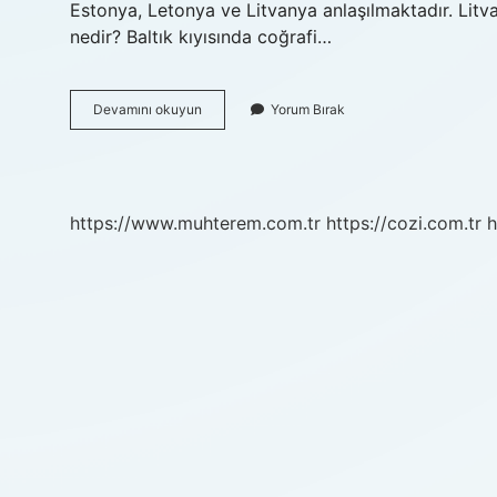
Estonya, Letonya ve Litvanya anlaşılmaktadır. Litvan
nedir? Baltık kıyısında coğrafi…
Baltık
Devamını okuyun
Yorum Bırak
Ülkeleri
Ne
Zaman
Kuruldu
https://www.muhterem.com.tr
https://cozi.com.tr
h