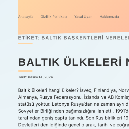
Anasayfa
Gizlilik Politikası
Yasal Uyarı
Hakkımızda
ETIKET:
BALTIK BAŞKENTLERI NERELE
BALTIK ÜLKELERI
Tarih: Kasım 14, 2024
Baltık ülkeleri hangi ülkeler? İsveç, Finlandiya, N
Almanya, Rusya Federasyonu, İzlanda ve AB Komisyo
statüsü yoktur. Letonya Rusya’dan ne zaman ayrıldı? 
Sovyetler Birliği’nden bağımsızlığını ilan etti. 199
tarafından geniş çapta tanındı. Son Rus birlikleri 19
Devletleri denildiğinde genel olarak, tarihi ve coğra