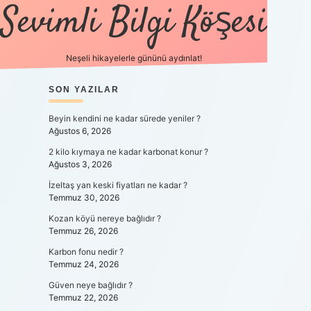
Sevimli Bilgi Köşesi
Neşeli hikayelerle gününü aydınlat!
SIDEBAR
SON YAZILAR
https://gr
Beyin kendini ne kadar sürede yeniler ?
Ağustos 6, 2026
2 kilo kıymaya ne kadar karbonat konur ?
Ağustos 3, 2026
İzeltaş yan keski fiyatları ne kadar ?
Temmuz 30, 2026
Kozan köyü nereye bağlıdır ?
Temmuz 26, 2026
Karbon fonu nedir ?
Temmuz 24, 2026
Güven neye bağlıdır ?
Temmuz 22, 2026