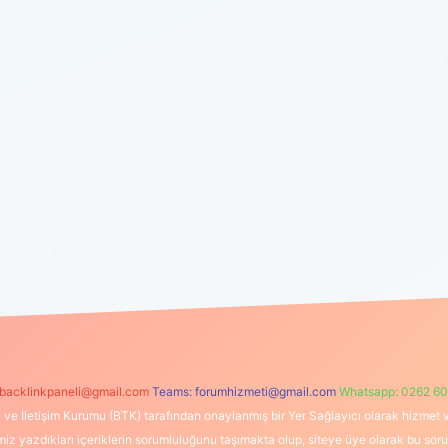
backlinkpaneli@gmail.com
Teams:
forumhizmeti@gmail.com
Whatsapp: 0262 60
i ve İletişim Kurumu (BTK) tarafından onaylanmış bir Yer Sağlayıcı olarak hizmet v
azdıkları içeriklerin sorumluluğunu taşımakta olup, siteye üye olarak bu sorumlul