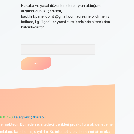
Hukuka ve yasal düzenlemelere aykırı olduğunu
düşündüğünüz içerikleri,
backlinkpanelicomtr@gmail.com
adresine bildirmeniz
halinde, ilgili içerikler yasal süre içerisinde sitemizden
kaldırılacaktır.
Arama
6 0 726
Telegram: @karabul
ermektedir. Bu nedenle, sitedeki içerikleri proaktif olarak denetleme
uğu kabul etmiş sayılırlar. Bu internet sitesi, herhangi bir marka,