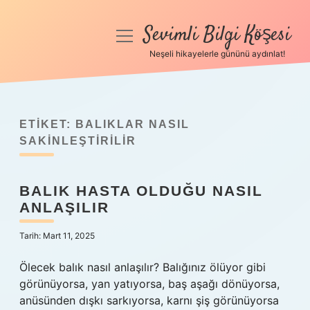
Sevimli Bilgi Köşesi
menüyü
aç
Neşeli hikayelerle gününü aydınlat!
Anasayfa
Gizlilik Politikası
ETIKET:
BALIKLAR NASIL
Yasal Uyarı
SAKINLEŞTIRILIR
Hakkımızda
BALIK HASTA OLDUĞU NASIL
ANLAŞILIR
Tarih: Mart 11, 2025
Ölecek balık nasıl anlaşılır? Balığınız ölüyor gibi
görünüyorsa, yan yatıyorsa, baş aşağı dönüyorsa,
anüsünden dışkı sarkıyorsa, karnı şiş görünüyorsa