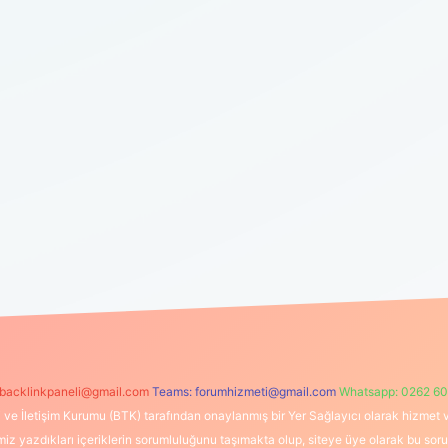
backlinkpaneli@gmail.com
Teams:
forumhizmeti@gmail.com
Whatsapp: 0262 60
i ve İletişim Kurumu (BTK) tarafından onaylanmış bir Yer Sağlayıcı olarak hizmet v
azdıkları içeriklerin sorumluluğunu taşımakta olup, siteye üye olarak bu sorumlul