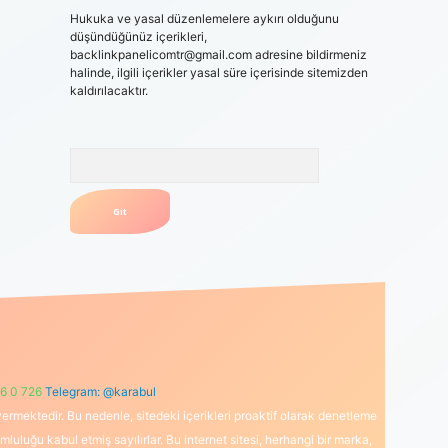
Hukuka ve yasal düzenlemelere aykırı olduğunu
düşündüğünüz içerikleri,
backlinkpanelicomtr@gmail.com
adresine bildirmeniz
halinde, ilgili içerikler yasal süre içerisinde sitemizden
kaldırılacaktır.
Arama
6 0 726
Telegram: @karabul
ermektedir. Bu nedenle, sitedeki içerikleri proaktif olarak denetleme
uğu kabul etmiş sayılırlar. Bu internet sitesi, herhangi bir marka,