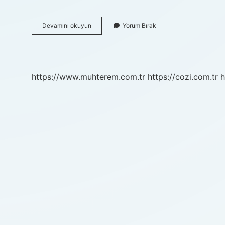
12
Devamını okuyun
Yorum Bırak
Ci
Sınıf
Staj
Parası
Ne
https://www.muhterem.com.tr
https://cozi.com.tr
h
Kadar
2024