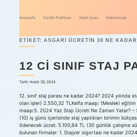
Anasayfa
Gizlilik Politikası
Yasal Uyarı
Hakkımızda
ETIKET:
ASGARI ÜCRETIN 30 NE KADAR
12 CI SINIF STAJ 
Tarih: Aralık 28, 2024
12. sınıf staj parası ne kadar 2024? 2024 yılında s
olan işler) 2.550,32 TLKelfa maaşı: (Mesleki eğitim
maaşı:5. 2024 Yaz Stajı Ücreti Ne Zaman Yatar? – St
(10) iş günü içerisinde staj yaptıkları birimin bütç
ödenecek ücret: 5.100,64 TL (30 günlük çalışma süre
bulunan firmalar: 1. Stajyer sigortası ne kadar 2