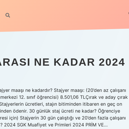
PARASI NE KADAR 2024
tajyer maaşı ne kadardır? Stajyer maaşı: (20’den az çalışanı
 merkezi 12. sınıf öğrencisi) 8.501,06 TLÇırak ve aday çırak
ajyerlerin ücretleri, stajın bitiminden itibaren en geç on
esinden ödenir. 30 günlük staj ücreti ne kadar? Öğrenciye
si için) Stajyerin 30 gün çalıştığı ve 20’den fazla çalışanı
024? 2024 SGK Muafiyet ve Primleri 2024 PRİM VE…