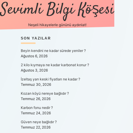
Sevimli Bilgi Köşesi
Neşeli hikayelerle gününü aydınlat!
SIDEBAR
SON YAZILAR
https://gra
Beyin kendini ne kadar sürede yeniler ?
Ağustos 6, 2026
2 kilo kıymaya ne kadar karbonat konur ?
Ağustos 3, 2026
İzeltaş yan keski fiyatları ne kadar ?
Temmuz 30, 2026
Kozan köyü nereye bağlıdır ?
Temmuz 26, 2026
Karbon fonu nedir ?
Temmuz 24, 2026
Güven neye bağlıdır ?
Temmuz 22, 2026