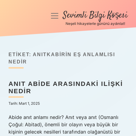
Sevimli Bilgi Köşesi
menüyü
aç
Neşeli hikayelerle gününü aydınlat!
Anasayfa
Gizlilik Politikası
ETIKET:
ANITKABIRIN EŞ ANLAMLISI
Yasal Uyarı
NEDIR
Hakkımızda
ANIT ABIDE ARASINDAKI ILIŞKI
NEDIR
Tarih: Mart 1, 2025
Abide anıt anlamı nedir? Anıt veya anıt (Osmanlı
Çoğul: Abitad), önemli bir olayın veya büyük bir
kişinin gelecek nesilleri tarafından olağanüstü bir