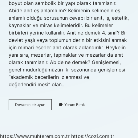
boyut olan sembolik bir yapı olarak tanımlanır.
Abide anıt eş anlamlı mı? Kelimenin kelimenin eş
anlamlı olduğu sorusunun cevabı bir anıt, iş, estetik,
kaynaklar ve miras kelimeleridir. Bu kelimeler
birbirleri yerine kullanılır. Anıt ne demek 4. sınıf? Bir
devlet yaşlı veya toplumun derin bir etkisini anmak
için mimari eserler anıt olarak adlandırılır. Heykelin
yanı sıra, mezarlar, tapınaklar ve mezarlar da anıt
olarak tanımlanır. Abide ne demek? Genişlemesi,
genel müdürlüğümüzün iki sezonunda genişlemesi
“akademik becerilerin izlenmesi ve
değerlendirilmesi” olan…
Anıt
Devamını okuyun
Yorum Bırak
Abide
Arasındaki
Ilişki
Nedir
https://www.muhterem.com.tr
https://cozi.com.tr