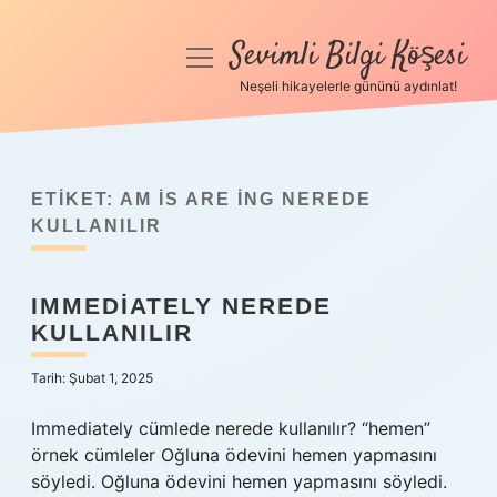
Sevimli Bilgi Köşesi
menüyü
aç
Neşeli hikayelerle gününü aydınlat!
Anasayfa
Gizlilik Politikası
ETIKET:
AM IS ARE ING NEREDE
Yasal Uyarı
KULLANILIR
Hakkımızda
IMMEDIATELY NEREDE
KULLANILIR
Tarih: Şubat 1, 2025
Immediately cümlede nerede kullanılır? “hemen”
örnek cümleler Oğluna ödevini hemen yapmasını
söyledi. Oğluna ödevini hemen yapmasını söyledi.