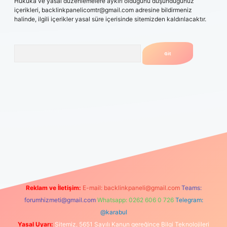
Hukuka ve yasal düzenlemelere aykırı olduğunu düşündüğünüz
içerikleri,
backlinkpanelicomtr@gmail.com
adresine bildirmeniz
halinde, ilgili içerikler yasal süre içerisinde sitemizden kaldırılacaktır.
Arama
ps://grandopera.bet/
ilbetgir.net
betexper giriş
betexper yeni g
Reklam ve İletişim:
E-mail:
backlinkpaneli@gmail.com
Teams:
forumhizmeti@gmail.com
Whatsapp: 0262 606 0 726
Telegram:
@karabul
Yasal Uyarı:
Sitemiz, 5651 Sayılı Kanun gereğince Bilgi Teknolojileri