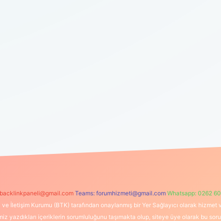
backlinkpaneli@gmail.com
Teams:
forumhizmeti@gmail.com
Whatsapp: 0262 60
i ve İletişim Kurumu (BTK) tarafından onaylanmış bir Yer Sağlayıcı olarak hizmet v
azdıkları içeriklerin sorumluluğunu taşımakta olup, siteye üye olarak bu sorumlul