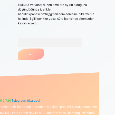
Hukuka ve yasal düzenlemelere aykırı olduğunu
düşündüğünüz içerikleri,
backlinkpanelicomtr@gmail.com
adresine bildirmeniz
halinde, ilgili içerikler yasal süre içerisinde sitemizden
kaldırılacaktır.
Arama
6 0 726
Telegram: @karabul
ermektedir. Bu nedenle, sitedeki içerikleri proaktif olarak denetleme
uğu kabul etmiş sayılırlar. Bu internet sitesi, herhangi bir marka,