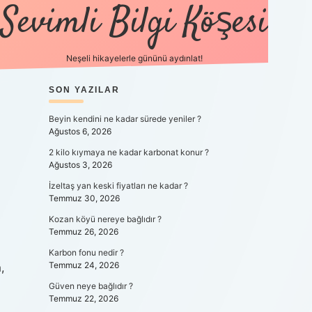
Sevimli Bilgi Köşesi
Neşeli hikayelerle gününü aydınlat!
SIDEBAR
SON YAZILAR
https://gra
Beyin kendini ne kadar sürede yeniler ?
Ağustos 6, 2026
2 kilo kıymaya ne kadar karbonat konur ?
Ağustos 3, 2026
İzeltaş yan keski fiyatları ne kadar ?
Temmuz 30, 2026
Kozan köyü nereye bağlıdır ?
Temmuz 26, 2026
Karbon fonu nedir ?
Temmuz 24, 2026
,
Güven neye bağlıdır ?
Temmuz 22, 2026