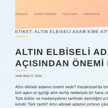
Anasayfa
Gizlilik Politikası
Yasal Uyarı
Hakkımızda
ETIKET:
ALTIN ELBISELI ADAM KIME AI
ALTIN ELBISELI A
AÇISINDAN ÖNEMI
Tarih: Ekim 11, 2024
Altın elbiseli adamın önemi nedir? Kazakistan’da bi
bini aşkın el işçiliği altın levha nedeniyle bir hana
Türk kültür ve medeniyetinin tarihteki derinliğini or
kimdir Türk tarihi? Altın elbiseli adamın zırhının çıka