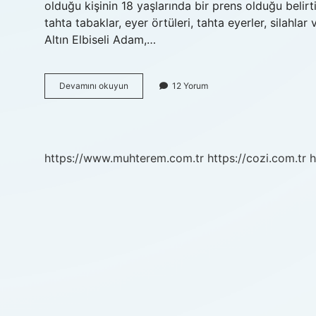
olduğu kişinin 18 yaşlarında bir prens olduğu belirt
tahta tabaklar, eyer örtüleri, tahta eyerler, silahla
Altın Elbiseli Adam,…
Altın
Devamını okuyun
12 Yorum
Elbiseli
Adamın
Türk
Tarihi
Açısından
https://www.muhterem.com.tr
https://cozi.com.tr
h
Önemi
Nedir