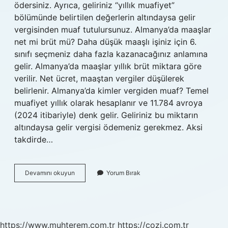
ödersiniz. Ayrıca, geliriniz “yıllık muafiyet”
bölümünde belirtilen değerlerin altındaysa gelir
vergisinden muaf tutulursunuz. Almanya’da maaşlar
net mi brüt mü? Daha düşük maaşlı işiniz için 6.
sınıfı seçmeniz daha fazla kazanacağınız anlamına
gelir. Almanya’da maaşlar yıllık brüt miktara göre
verilir. Net ücret, maaştan vergiler düşülerek
belirlenir. Almanya’da kimler vergiden muaf? Temel
muafiyet yıllık olarak hesaplanır ve 11.784 avroya
(2024 itibariyle) denk gelir. Geliriniz bu miktarın
altındaysa gelir vergisi ödemeniz gerekmez. Aksi
takdirde…
Almanyada
Devamını okuyun
Yorum Bırak
Maaştan
Vergi
Kesiliyor
Mu
https://www.muhterem.com.tr
https://cozi.com.tr