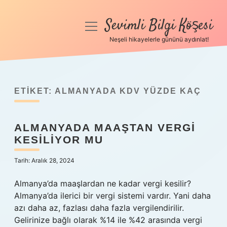
Sevimli Bilgi Köşesi
menüyü
aç
Neşeli hikayelerle gününü aydınlat!
Anasayfa
Gizlilik Politikası
ETIKET:
ALMANYADA KDV YÜZDE KAÇ
Yasal Uyarı
ALMANYADA MAAŞTAN VERGI
Hakkımızda
KESILIYOR MU
Tarih: Aralık 28, 2024
Almanya’da maaşlardan ne kadar vergi kesilir?
Almanya’da ilerici bir vergi sistemi vardır. Yani daha
azı daha az, fazlası daha fazla vergilendirilir.
Gelirinize bağlı olarak %14 ile %42 arasında vergi