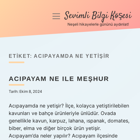
Sevimli Bilgi Köşesi
menüyü
aç
Neşeli hikayelerle gününü aydınlat!
Anasayfa
Gizlilik Politikası
ETIKET:
ACIPAYAMDA NE YETIŞIR
Yasal Uyarı
ACIPAYAM NE ILE MEŞHUR
Hakkımızda
Tarih: Ekim 8, 2024
Acıpayamda ne yetişir? İlçe, kolayca yetiştirilebilen
kavunları ve bahçe ürünleriyle ünlüdür. Ovada
genellikle kavun, karpuz, lahana, ıspanak, domates,
biber, elma ve diğer birçok ürün yetişir.
Acıpayam’da neler yapılır? Acıpayam ilçesinde