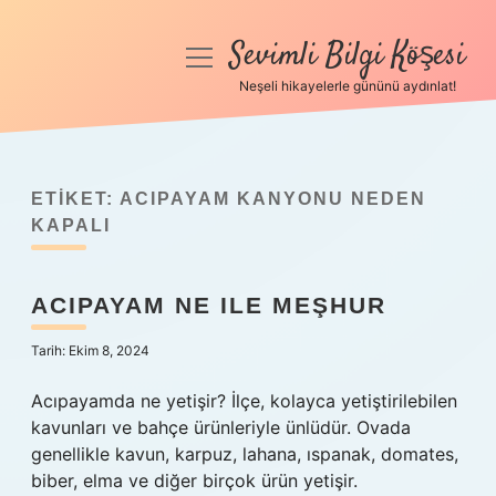
Sevimli Bilgi Köşesi
menüyü
aç
Neşeli hikayelerle gününü aydınlat!
Anasayfa
Gizlilik Politikası
ETIKET:
ACIPAYAM KANYONU NEDEN
Yasal Uyarı
KAPALI
Hakkımızda
ACIPAYAM NE ILE MEŞHUR
Tarih: Ekim 8, 2024
Acıpayamda ne yetişir? İlçe, kolayca yetiştirilebilen
kavunları ve bahçe ürünleriyle ünlüdür. Ovada
genellikle kavun, karpuz, lahana, ıspanak, domates,
biber, elma ve diğer birçok ürün yetişir.