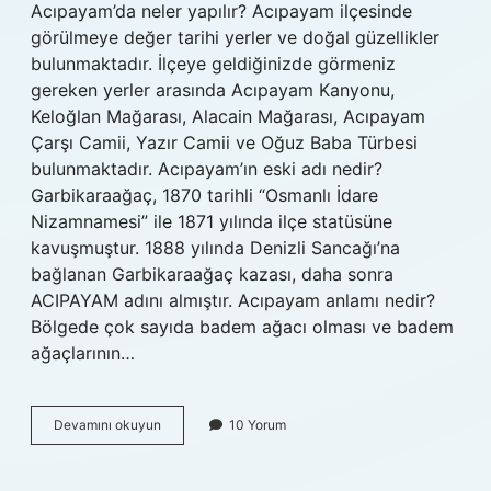
Acıpayam’da neler yapılır? Acıpayam ilçesinde
görülmeye değer tarihi yerler ve doğal güzellikler
bulunmaktadır. İlçeye geldiğinizde görmeniz
gereken yerler arasında Acıpayam Kanyonu,
Keloğlan Mağarası, Alacain Mağarası, Acıpayam
Çarşı Camii, Yazır Camii ve Oğuz Baba Türbesi
bulunmaktadır. Acıpayam’ın eski adı nedir?
Garbikaraağaç, 1870 tarihli “Osmanlı İdare
Nizamnamesi” ile 1871 yılında ilçe statüsüne
kavuşmuştur. 1888 yılında Denizli Sancağı’na
bağlanan Garbikaraağaç kazası, daha sonra
ACIPAYAM adını almıştır. Acıpayam anlamı nedir?
Bölgede çok sayıda badem ağacı olması ve badem
ağaçlarının…
Acıpayam
Devamını okuyun
10 Yorum
Ne
Ile
Meşhur