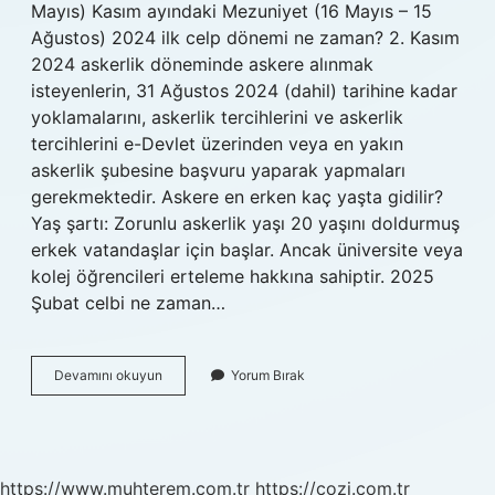
Mayıs) Kasım ayındaki Mezuniyet (16 Mayıs – 15
Ağustos) 2024 ilk celp dönemi ne zaman? 2. Kasım
2024 askerlik döneminde askere alınmak
isteyenlerin, 31 Ağustos 2024 (dahil) tarihine kadar
yoklamalarını, askerlik tercihlerini ve askerlik
tercihlerini e-Devlet üzerinden veya en yakın
askerlik şubesine başvuru yaparak yapmaları
gerekmektedir. Askere en erken kaç yaşta gidilir?
Yaş şartı: Zorunlu askerlik yaşı 20 yaşını doldurmuş
erkek vatandaşlar için başlar. Ancak üniversite veya
kolej öğrencileri erteleme hakkına sahiptir. 2025
Şubat celbi ne zaman…
En
Devamını okuyun
Yorum Bırak
Erken
Ne
Zaman
Askere
Gidebilirim
https://www.muhterem.com.tr
https://cozi.com.tr