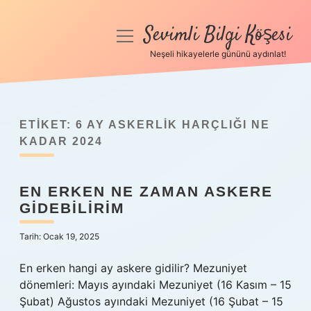
Sevimli Bilgi Köşesi
menüyü
aç
Neşeli hikayelerle gününü aydınlat!
Anasayfa
Gizlilik Politikası
ETIKET:
6 AY ASKERLIK HARÇLIĞI NE
Yasal Uyarı
KADAR 2024
Hakkımızda
EN ERKEN NE ZAMAN ASKERE
GIDEBILIRIM
Tarih: Ocak 19, 2025
En erken hangi ay askere gidilir? Mezuniyet
dönemleri: Mayıs ayındaki Mezuniyet (16 Kasım – 15
Şubat) Ağustos ayındaki Mezuniyet (16 Şubat – 15